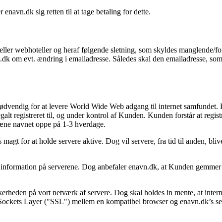
enavn.dk sig retten til at tage betaling for dette.
ller webhoteller og heraf følgende sletning, som skyldes manglende/f
vn.dk om evt. ændring i emailadresse. Således skal den emailadresse, so
ødvendig for at levere World Wide Web adgang til internet samfundet.
egalt registreret til, og under kontrol af Kunden. Kunden forstår at regi
æne navnet oppe på 1-3 hverdage.
s magt for at holde servere aktive. Dog vil servere, fra tid til anden, b
al information på serverene. Dog anbefaler enavn.dk, at Kunden gemmer e
kerheden på vort netværk af servere. Dog skal holdes in mente, at interne
e Sockets Layer ("SSL") mellem en kompatibel browser og enavn.dk’s ser