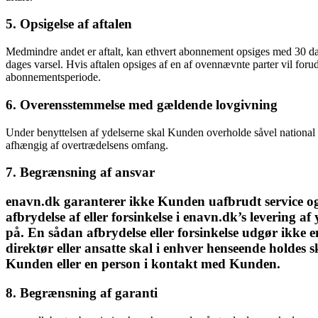
5. Opsigelse af aftalen
Medmindre andet er aftalt, kan ethvert abonnement opsiges med 30 da
dages varsel. Hvis aftalen opsiges af en af ovennævnte parter vil for
abonnementsperiode.
6. Overensstemmelse med gældende lovgivning
Under benyttelsen af ydelserne skal Kunden overholde såvel national 
afhængig af overtrædelsens omfang.
7. Begrænsning af ansvar
enavn.dk garanterer ikke Kunden uafbrudt service og 
afbrydelse af eller forsinkelse i enavn.dk’s levering a
på. En sådan afbrydelse eller forsinkelse udgør ikke en
direktør eller ansatte skal i enhver henseende holdes s
Kunden eller en person i kontakt med Kunden.
8. Begrænsning af garanti