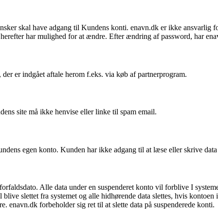
ker skal have adgang til Kundens konti. enavn.dk er ikke ansvarlig for sk
erefter har mulighed for at ændre. Efter ændring af password, har en
 der er indgået aftale herom f.eks. via køb af partnerprogram.
ens site må ikke henvise eller linke til spam email.
ndens egen konto. Kunden har ikke adgang til at læse eller skrive data 
forfaldsdato. Alle data under en suspenderet konto vil forblive I system
ve slettet fra systemet og alle hidhørende data slettes, hvis kontoen ik
. enavn.dk forbeholder sig ret til at slette data på suspenderede konti.