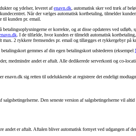
ukter og ydelser, leveret af
enavn.dk
, automatisk sker ved træk af bel
å kundecentret. Når der vælges automatisk kortbetaling, tilmelder kunden 
 til kunden pr. email.
, så betalingsoplysningerne er korrekte, og at disse opdateres ved udløb,
enavn.dk
. I de tilfælde, hvor kunden er tilmeldt automatisk kortbetali
alt max. 2 rykkere fremsendes pr. email og tillægges et rykkergebyr på k
it betalingskort gemmes af din egen betalingskort udstederen (eksempel
der, medmindre andet er aftalt. Alle dedikerede serverkonti og co-locat
 enavn.dk sig retten til udelukkende at registrere det endeligt modtag
af salgsbetingelserne. Den seneste version af salgsbetingelserne vil alti
 andet er aftalt. Aftalen bliver automatisk fornyet ved udgangen af d