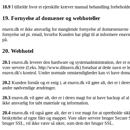
18.9
I tilfælde hvor et ejerskifte kræver manual behandling forbeholder 
19. Fornyelse af domæner og webhoteller
enavn.dk er ikke ansvarlig for manglende fornyelse af domænenavne e
fornyelse ud pr. email, hvorfor Kunden har pligt til at informere ena
på.
20. Webhotel
20.1
enavn.dk leverer den hardware og systemadministration, der er n
vore servere (f.eks. http://www.ditnavn.dk) forudsat at dette navn er l
enavn.dk's kontrol. Under normale omstændigheder kan vi have dom
20.2
Kunden forstår og er enig i, at enavn.dk vil gøre alt, der er i dere
andre nødvendige ændringer.
20.3
enavn.dk vil gøre alt, der er i deres magt for at have backup af 
ikke ansvarlig for tabt materiale og information.
20.4
enavn.dk vil også gøre alt, der er i vor magt for at opretholde sik
beskyttelse af egne filer og mapper. Vore sikre servere bruger Secur
bruger SSL, vil ikke være så sikre, som dem der bruger SSL.