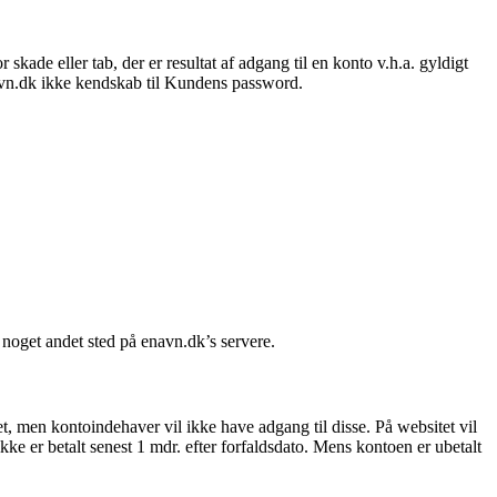
ade eller tab, der er resultat af adgang til en konto v.h.a. gyldigt
avn.dk ikke kendskab til Kundens password.
noget andet sted på enavn.dk’s servere.
et, men kontoindehaver vil ikke have adgang til disse. På websitet vil
ke er betalt senest 1 mdr. efter forfaldsdato. Mens kontoen er ubetalt