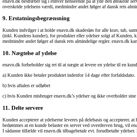
enavn.dk bestræber sig i enhver henseende på at yde den ønskede servi
overskride ydelsens værdi, medmindre andet følger af dansk rets almin
9. Erstatningsbegrænsning
Kunden indvilger i at holde enavn.dk skadesløs for alle krav, tab, samt 
(inkl. Kundens kunder), for produkter eller ydelser solgt af Kunden, k
medmindre andet følger af dansk rets almindelige regler. enavn.dk kan
10. Nægtelse af ydelse
enavn.dk forbeholder sig ret til at nægte at levere en ydelse til en kund
a) Kunden ikke betaler produktet indenfor 14 dage efter forfaldsdato.
b) hvis aftalen er udløbet
c) hvis Kunden misbruger enavn.dk’s ydelser og ikke overholder sine fo
11. Delte servere
Kunden accepterer at ydelserne leveres på delebasis og accepterer, at
bedømmes at en kunde belaster en server ved overdreven brug, vil ena
I sådanne tilfælde vil enavn.dk tilbagebetale evt. forudbetalte ydelse