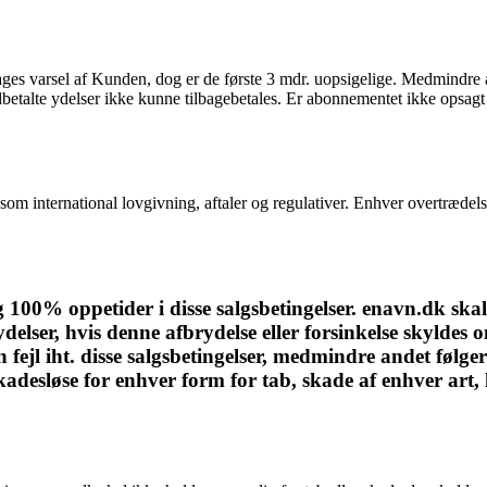
ges varsel af Kunden, dog er de første 3 mdr. uopsigelige. Medmindre 
udbetalte ydelser ikke kunne tilbagebetales. Er abonnementet ikke opsag
som international lovgivning, aftaler og regulativer. Enhver overtrædel
100% oppetider i disse salgsbetingelser. enavn.dk ska
f ydelser, hvis denne afbrydelse eller forsinkelse skyld
 fejl iht. disse salgsbetingelser, medmindre andet følge
kadesløse for enhver form for tab, skade af enhver art, 