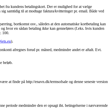
øbet fra kundens betalingskort. Der er mulighed for at vælge
sig samtidig til at modtage faktura/kvitteringer pr. email. Både ved
 spærring, bortkomst osv., således at den automatiske kortbetaling kan
ng, og hvor en sådan betaling ikke kan genneføres
(f.eks. hvis kunden
r. 100.
Nets.eu
).
ionkonti afregnes forud pr. måned, medmindre andet er aftalt. Evt.
ne beløb.
d være at finde på http://enavn.dk/termsofsale og denne seneste version
enne periode medmindre den er opsagt iht. betingelserne i nærværende