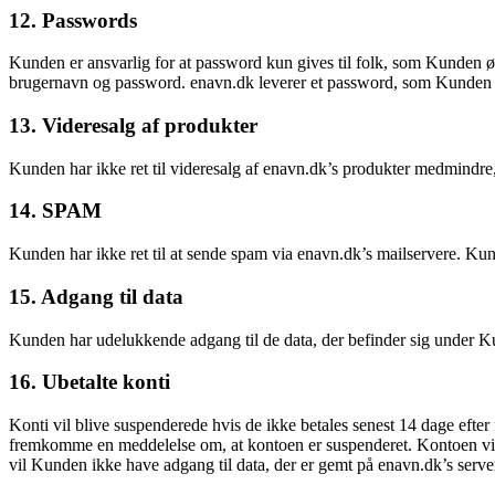
12. Passwords
Kunden er ansvarlig for at password kun gives til folk, som Kunden øns
brugernavn og password. enavn.dk leverer et password, som Kunden h
13. Videresalg af produkter
Kunden har ikke ret til videresalg af enavn.dk’s produkter medmindre,
14. SPAM
Kunden har ikke ret til at sende spam via enavn.dk’s mailservere. Kund
15. Adgang til data
Kunden har udelukkende adgang til de data, der befinder sig under Ku
16. Ubetalte konti
Konti vil blive suspenderede hvis de ikke betales senest 14 dage efter 
fremkomme en meddelelse om, at kontoen er suspenderet. Kontoen vil bli
vil Kunden ikke have adgang til data, der er gemt på enavn.dk’s servere