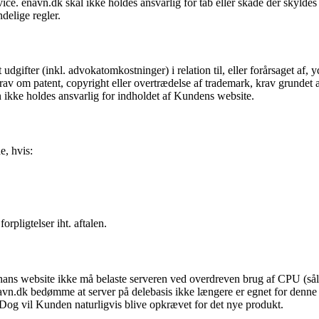
ce. enavn.dk skal ikke holdes ansvarlig for tab eller skade der skylde
delige regler.
udgifter (inkl. advokatomkostninger) i relation til, eller forårsaget af, 
rav om patent, copyright eller overtrædelse af trademark, krav grundet a
 ikke holdes ansvarlig for indholdet af Kundens website.
e, hvis:
rpligtelser iht. aftalen.
 hans website ikke må belaste serveren ved overdreven brug af CPU (sål
vn.dk bedømme at server på delebasis ikke længere er egnet for denne k
r. Dog vil Kunden naturligvis blive opkrævet for det nye produkt.