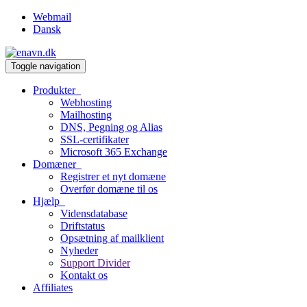
Webmail
Dansk
Toggle navigation
Produkter
Webhosting
Mailhosting
DNS, Pegning og Alias
SSL-certifikater
Microsoft 365 Exchange
Domæner
Registrer et nyt domæne
Overfør domæne til os
Hjælp
Vidensdatabase
Driftstatus
Opsætning af mailklient
Nyheder
Support Divider
Kontakt os
Affiliates