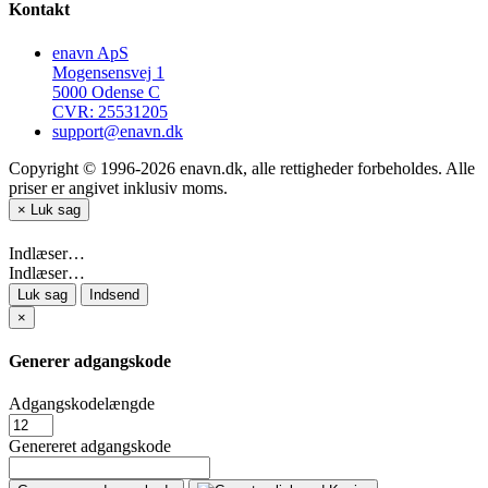
Kontakt
enavn ApS
Mogensensvej 1
5000 Odense C
CVR: 25531205
support@enavn.dk
Copyright © 1996-2026 enavn.dk, alle rettigheder forbeholdes. Alle
priser er angivet inklusiv moms.
×
Luk sag
Indlæser…
Indlæser…
Luk sag
Indsend
×
Generer adgangskode
Adgangskodelængde
Genereret adgangskode