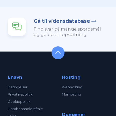
Gå til vidensdatabase
Find svar på mange spørgsmål
og guides til opsætning.
Enavn
Hosting
Betingelser
Webhosting
Privatlivspolitik
Mailhosting
Cookiepolitik
Databehandleraftale
Domæner