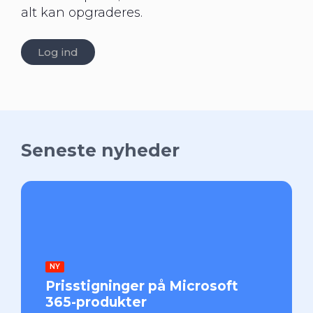
alt kan opgraderes.
Log ind
Seneste nyheder
NY
Prisstigninger på Microsoft
365-produkter