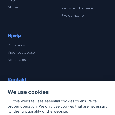
Logo
Abuse
Registrer domæne
Flyt domæne
Hjælp
Driftstatus
Vidensdatabase
Kontakt os
Kontakt
enavn ApS
We use cookies
Mogensensvej 1
5000 Odense C
Hi, this website uses essential cookies to ensure its
CVR: 25531205
proper operation. We only use cookies that are necessary
support@enavn.dk
for the functionality of the website.