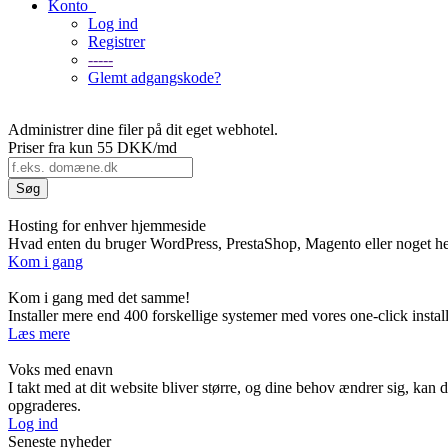
Konto
Log ind
Registrer
-----
Glemt adgangskode?
Administrer dine filer på dit eget webhotel.
Priser fra kun
55 DKK/md
Hosting for enhver hjemmeside
Hvad enten du bruger WordPress, PrestaShop, Magento eller noget helt
Kom i gang
Kom i gang med det samme!
Installer mere end 400 forskellige systemer med vores one-click insta
Læs mere
Voks med enavn
I takt med at dit website bliver større, og dine behov ændrer sig, kan 
opgraderes.
Log ind
Seneste nyheder