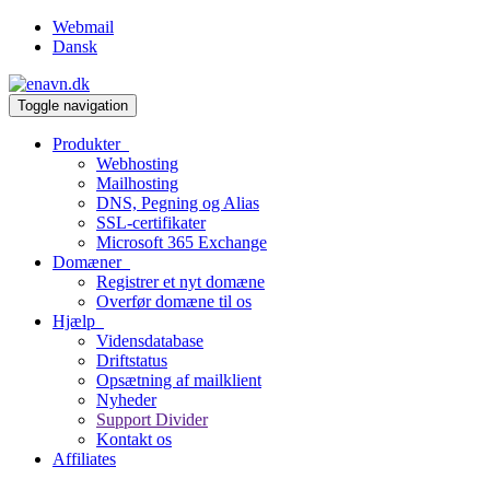
Webmail
Dansk
Toggle navigation
Produkter
Webhosting
Mailhosting
DNS, Pegning og Alias
SSL-certifikater
Microsoft 365 Exchange
Domæner
Registrer et nyt domæne
Overfør domæne til os
Hjælp
Vidensdatabase
Driftstatus
Opsætning af mailklient
Nyheder
Support Divider
Kontakt os
Affiliates