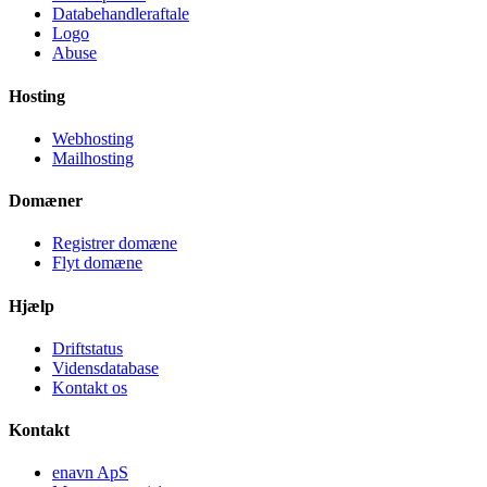
Databehandleraftale
Logo
Abuse
Hosting
Webhosting
Mailhosting
Domæner
Registrer domæne
Flyt domæne
Hjælp
Driftstatus
Vidensdatabase
Kontakt os
Kontakt
enavn ApS