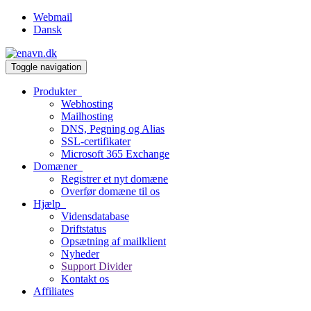
Webmail
Dansk
Toggle navigation
Produkter
Webhosting
Mailhosting
DNS, Pegning og Alias
SSL-certifikater
Microsoft 365 Exchange
Domæner
Registrer et nyt domæne
Overfør domæne til os
Hjælp
Vidensdatabase
Driftstatus
Opsætning af mailklient
Nyheder
Support Divider
Kontakt os
Affiliates