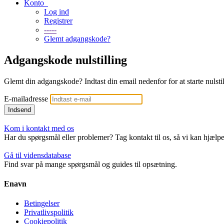
Konto
Log ind
Registrer
-----
Glemt adgangskode?
Adgangskode nulstilling
Glemt din adgangskode? Indtast din email nedenfor for at starte nulsti
E-mailadresse
Indsend
Kom i kontakt med os
Har du spørgsmål eller problemer? Tag kontakt til os, så vi kan hjælpe
Gå til vidensdatabase
Find svar på mange spørgsmål og guides til opsætning.
Enavn
Betingelser
Privatlivspolitik
Cookiepolitik