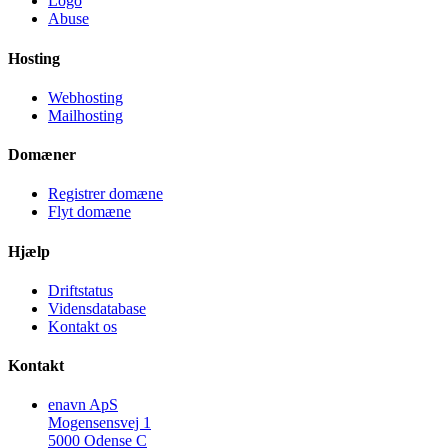
Logo
Abuse
Hosting
Webhosting
Mailhosting
Domæner
Registrer domæne
Flyt domæne
Hjælp
Driftstatus
Vidensdatabase
Kontakt os
Kontakt
enavn ApS
Mogensensvej 1
5000 Odense C