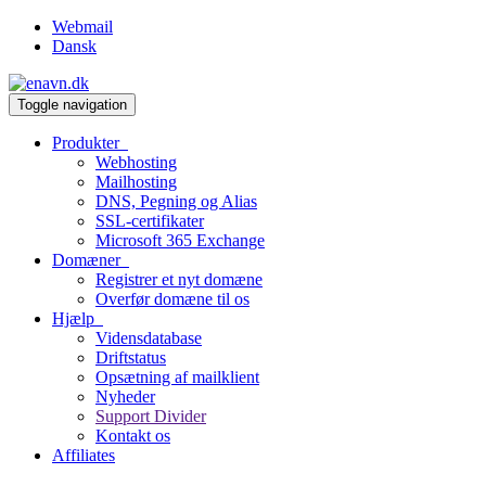
Webmail
Dansk
Toggle navigation
Produkter
Webhosting
Mailhosting
DNS, Pegning og Alias
SSL-certifikater
Microsoft 365 Exchange
Domæner
Registrer et nyt domæne
Overfør domæne til os
Hjælp
Vidensdatabase
Driftstatus
Opsætning af mailklient
Nyheder
Support Divider
Kontakt os
Affiliates