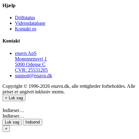
Hjælp
Driftstatus
Vidensdatabase
Kontakt os
Kontakt
enavn ApS
Mogensensvej 1
5000 Odense C
CVR: 25531205
support@enavn.dk
Copyright © 1996-2026 enavn.dk, alle rettigheder forbeholdes. Alle
priser er angivet inklusiv moms.
×
Luk sag
Indlæser…
Indlæser…
Luk sag
Indsend
×