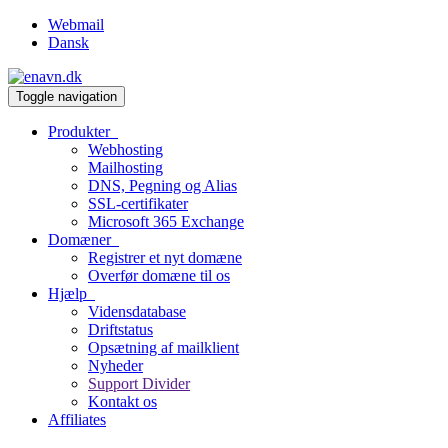
Webmail
Dansk
Toggle navigation
Produkter
Webhosting
Mailhosting
DNS, Pegning og Alias
SSL-certifikater
Microsoft 365 Exchange
Domæner
Registrer et nyt domæne
Overfør domæne til os
Hjælp
Vidensdatabase
Driftstatus
Opsætning af mailklient
Nyheder
Support Divider
Kontakt os
Affiliates