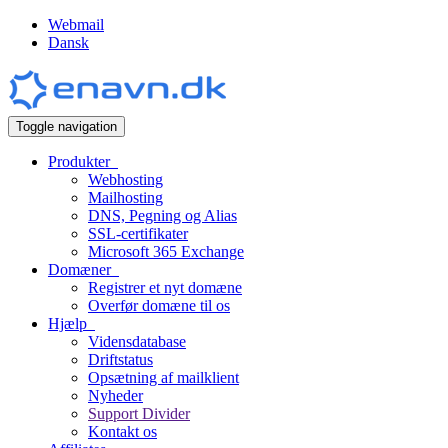
Webmail
Dansk
Toggle navigation
Produkter
Webhosting
Mailhosting
DNS, Pegning og Alias
SSL-certifikater
Microsoft 365 Exchange
Domæner
Registrer et nyt domæne
Overfør domæne til os
Hjælp
Vidensdatabase
Driftstatus
Opsætning af mailklient
Nyheder
Support Divider
Kontakt os