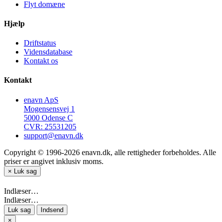
Flyt domæne
Hjælp
Driftstatus
Vidensdatabase
Kontakt os
Kontakt
enavn ApS
Mogensensvej 1
5000 Odense C
CVR: 25531205
support@enavn.dk
Copyright © 1996-2026 enavn.dk, alle rettigheder forbeholdes. Alle
priser er angivet inklusiv moms.
×
Luk sag
Indlæser…
Indlæser…
Luk sag
Indsend
×