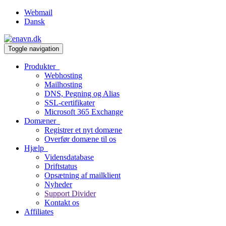
Webmail
Dansk
Toggle navigation
Produkter
Webhosting
Mailhosting
DNS, Pegning og Alias
SSL-certifikater
Microsoft 365 Exchange
Domæner
Registrer et nyt domæne
Overfør domæne til os
Hjælp
Vidensdatabase
Driftstatus
Opsætning af mailklient
Nyheder
Support Divider
Kontakt os
Affiliates