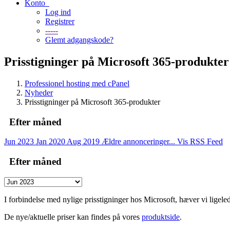
Konto
Log ind
Registrer
-----
Glemt adgangskode?
Prisstigninger på Microsoft 365-produkter
Professionel hosting med cPanel
Nyheder
Prisstigninger på Microsoft 365-produkter
Efter måned
Jun 2023
Jan 2020
Aug 2019
Ældre annonceringer...
Vis RSS Feed
Efter måned
I forbindelse med nylige prisstigninger hos Microsoft, hæver vi ligel
De nye/aktuelle priser kan findes på vores
produktside
.