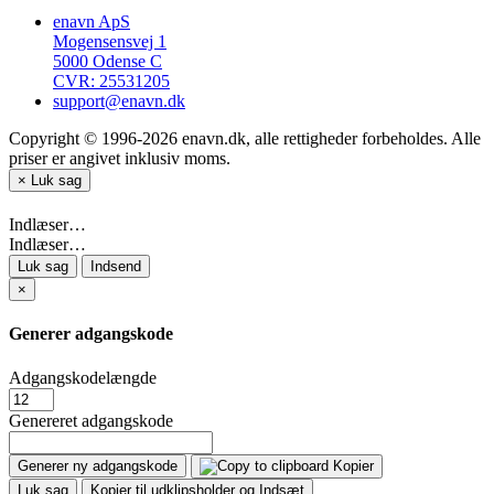
enavn ApS
Mogensensvej 1
5000 Odense C
CVR: 25531205
support@enavn.dk
Copyright © 1996-2026 enavn.dk, alle rettigheder forbeholdes. Alle
priser er angivet inklusiv moms.
×
Luk sag
Indlæser…
Indlæser…
Luk sag
Indsend
×
Generer adgangskode
Adgangskodelængde
Genereret adgangskode
Generer ny adgangskode
Kopier
Luk sag
Kopier til udklipsholder og Indsæt