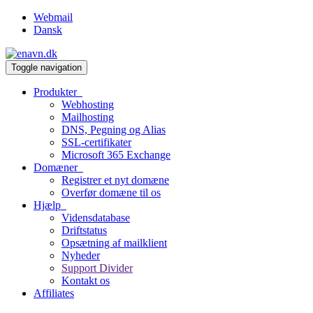
Webmail
Dansk
Toggle navigation
Produkter
Webhosting
Mailhosting
DNS, Pegning og Alias
SSL-certifikater
Microsoft 365 Exchange
Domæner
Registrer et nyt domæne
Overfør domæne til os
Hjælp
Vidensdatabase
Driftstatus
Opsætning af mailklient
Nyheder
Support Divider
Kontakt os
Affiliates