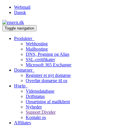
Webmail
Dansk
Toggle navigation
Produkter
Webhosting
Mailhosting
DNS, Pegning og Alias
SSL-certifikater
Microsoft 365 Exchange
Domæner
Registrer et nyt domæne
Overfør domæne til os
Hjælp
Vidensdatabase
Driftstatus
Opsætning af mailklient
Nyheder
Support Divider
Kontakt os
Affiliates