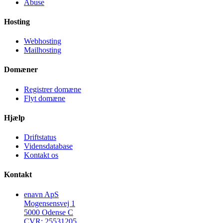
Abuse
Hosting
Webhosting
Mailhosting
Domæner
Registrer domæne
Flyt domæne
Hjælp
Driftstatus
Vidensdatabase
Kontakt os
Kontakt
enavn ApS
Mogensensvej 1
5000 Odense C
CVR: 25531205