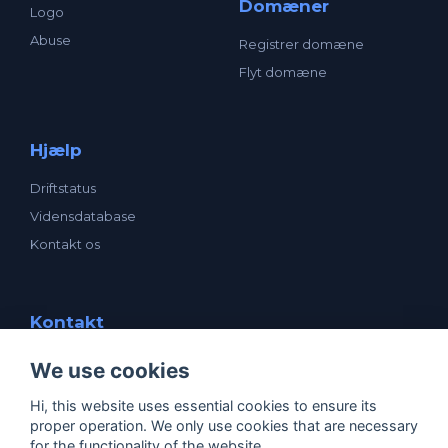
Domæner
Logo
Abuse
Registrer domæne
Flyt domæne
Hjælp
Driftstatus
Vidensdatabase
Kontakt os
Kontakt
enavn ApS
We use cookies
Mogensensvej 1
5000 Odense C
Hi, this website uses essential cookies to ensure its
CVR: 25531205
proper operation. We only use cookies that are necessary
support@enavn.dk
for the functionality of the website.