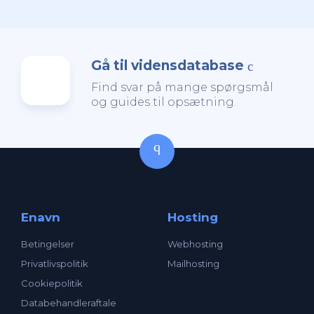
Gå til vidensdatabase
Find svar på mange spørgsmål
og guides til opsætning.
Enavn
Hosting
Betingelser
Webhosting
Privatlivspolitik
Mailhosting
Cookiepolitik
Databehandleraftale