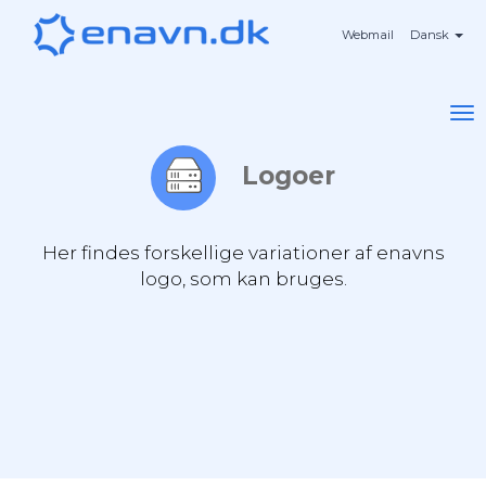
Webmail
Dansk
To
na
Logoer
Her findes forskellige variationer af enavns
logo, som kan bruges.