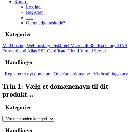
Konto
Log ind
Registrer
-----
Glemt adgangskode?
Kategorier
Mail hosting
Web hosting
Diskhotel
Microsoft 365 Exchange
DNS,
Forward and Alias
SSL Certificate
Cloud Virtual Server
Handlinger
Registrer et nyt domæne
Overfør et domæne
Vis bestillingskurv
Trin 1: Vælg et domænenavn til dit
produkt…
Kategorier
Handlinger