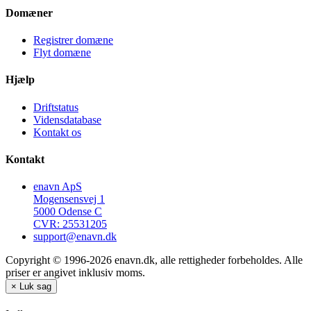
Domæner
Registrer domæne
Flyt domæne
Hjælp
Driftstatus
Vidensdatabase
Kontakt os
Kontakt
enavn ApS
Mogensensvej 1
5000 Odense C
CVR: 25531205
support@enavn.dk
Copyright © 1996-2026 enavn.dk, alle rettigheder forbeholdes. Alle
priser er angivet inklusiv moms.
×
Luk sag