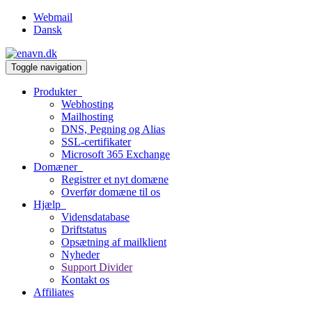
Webmail
Dansk
Toggle navigation
Produkter
Webhosting
Mailhosting
DNS, Pegning og Alias
SSL-certifikater
Microsoft 365 Exchange
Domæner
Registrer et nyt domæne
Overfør domæne til os
Hjælp
Vidensdatabase
Driftstatus
Opsætning af mailklient
Nyheder
Support Divider
Kontakt os
Affiliates