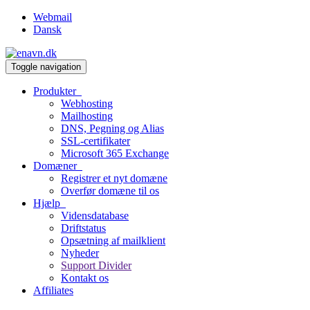
Webmail
Dansk
Toggle navigation
Produkter
Webhosting
Mailhosting
DNS, Pegning og Alias
SSL-certifikater
Microsoft 365 Exchange
Domæner
Registrer et nyt domæne
Overfør domæne til os
Hjælp
Vidensdatabase
Driftstatus
Opsætning af mailklient
Nyheder
Support Divider
Kontakt os
Affiliates