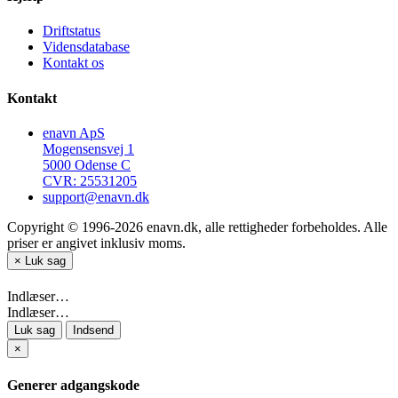
Driftstatus
Vidensdatabase
Kontakt os
Kontakt
enavn ApS
Mogensensvej 1
5000 Odense C
CVR: 25531205
support@enavn.dk
Copyright © 1996-2026 enavn.dk, alle rettigheder forbeholdes. Alle
priser er angivet inklusiv moms.
×
Luk sag
Indlæser…
Indlæser…
Luk sag
Indsend
×
Generer adgangskode