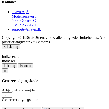
Kontakt
enavn ApS
Mogensensvej 1
5000 Odense C
CVR: 25531205
support@enavn.dk
Copyright © 1996-2026 enavn.dk, alle rettigheder forbeholdes. Alle
priser er angivet inklusiv moms.
×
Luk sag
Indlæser…
Indlæser…
Luk sag
Indsend
×
Generer adgangskode
Adgangskodelængde
Genereret adgangskode