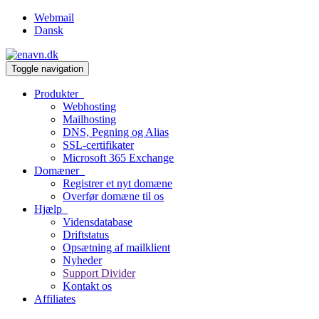
Webmail
Dansk
Toggle navigation
Produkter
Webhosting
Mailhosting
DNS, Pegning og Alias
SSL-certifikater
Microsoft 365 Exchange
Domæner
Registrer et nyt domæne
Overfør domæne til os
Hjælp
Vidensdatabase
Driftstatus
Opsætning af mailklient
Nyheder
Support Divider
Kontakt os
Affiliates