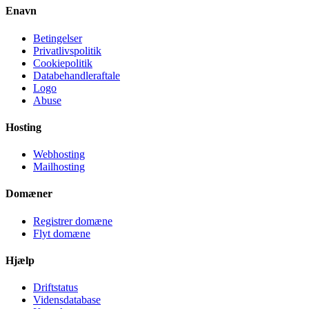
Enavn
Betingelser
Privatlivspolitik
Cookiepolitik
Databehandleraftale
Logo
Abuse
Hosting
Webhosting
Mailhosting
Domæner
Registrer domæne
Flyt domæne
Hjælp
Driftstatus
Vidensdatabase