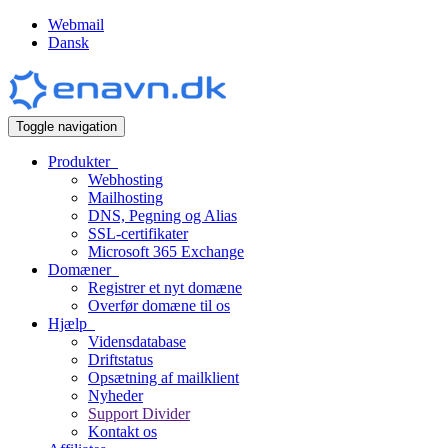
Webmail
Dansk
Toggle navigation
Produkter
Webhosting
Mailhosting
DNS, Pegning og Alias
SSL-certifikater
Microsoft 365 Exchange
Domæner
Registrer et nyt domæne
Overfør domæne til os
Hjælp
Vidensdatabase
Driftstatus
Opsætning af mailklient
Nyheder
Support Divider
Kontakt os