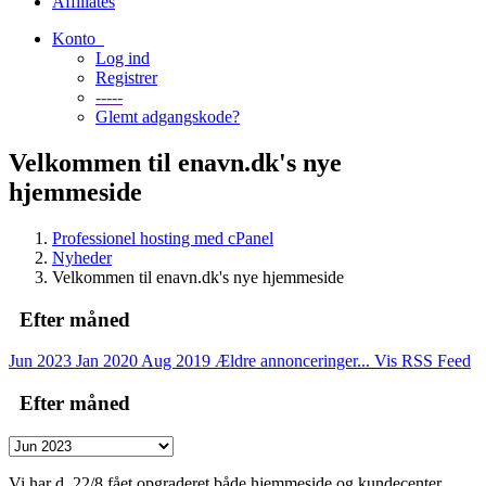
Affiliates
Konto
Log ind
Registrer
-----
Glemt adgangskode?
Velkommen til enavn.dk's nye
hjemmeside
Professionel hosting med cPanel
Nyheder
Velkommen til enavn.dk's nye hjemmeside
Efter måned
Jun 2023
Jan 2020
Aug 2019
Ældre annonceringer...
Vis RSS Feed
Efter måned
Vi har d. 22/8 fået opgraderet både hjemmeside og kundecenter.