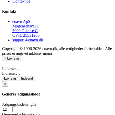
Kontakt os
Kontakt
enavn ApS
Mogensensvej 1
5000 Odense C
CVR: 25531205
support@enavn.dk
Copyright © 1996-2026 enavn.dk, alle rettigheder forbeholdes. Alle
priser er angivet inklusiv moms.
×
Luk sag
Indlæser…
Indlæser…
Luk sag
Indsend
×
Generer adgangskode
Adgangskodelængde
Genereret adgangskode