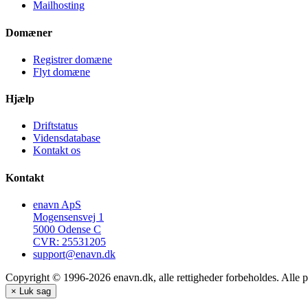
Mailhosting
Domæner
Registrer domæne
Flyt domæne
Hjælp
Driftstatus
Vidensdatabase
Kontakt os
Kontakt
enavn ApS
Mogensensvej 1
5000 Odense C
CVR: 25531205
support@enavn.dk
Copyright © 1996-2026 enavn.dk, alle rettigheder forbeholdes. Alle p
×
Luk sag