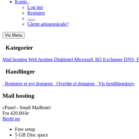
Konto
Log ind
Registrer
-----
Glemt adgangskode?
Vis Menu
Kategorier
Mail hosting
Web hosting
Diskhotel
Microsoft 365 Exchange
DNS, F
Handlinger
Registrer et nyt domæne
Overfør et domæne
Vis bestillingskurv
Mail hosting
cPanel - Small Mailhotel
Fra
420,00
/år
Bestil nu
Free setup
5 GB Disc space