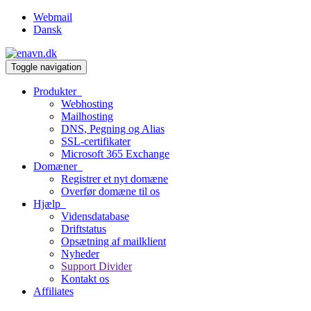
Webmail
Dansk
Toggle navigation
Produkter
Webhosting
Mailhosting
DNS, Pegning og Alias
SSL-certifikater
Microsoft 365 Exchange
Domæner
Registrer et nyt domæne
Overfør domæne til os
Hjælp
Vidensdatabase
Driftstatus
Opsætning af mailklient
Nyheder
Support Divider
Kontakt os
Affiliates