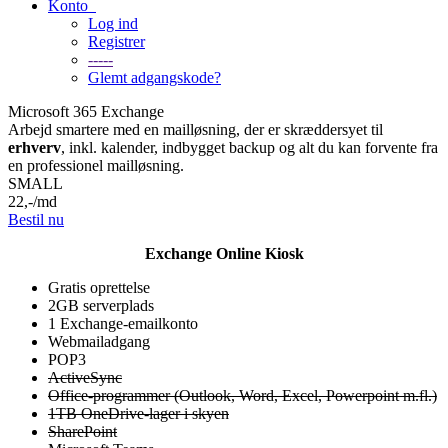
Konto
Log ind
Registrer
-----
Glemt adgangskode?
Microsoft 365 Exchange
Arbejd smartere med en mailløsning, der er skræddersyet til
erhverv
, inkl. kalender, indbygget backup og alt du kan forvente fra
en professionel mailløsning.
SMALL
22
,-
/md
Bestil nu
Exchange Online Kiosk
Gratis oprettelse
2GB serverplads
1 Exchange-emailkonto
Webmailadgang
POP3
ActiveSync
Office-programmer (Outlook, Word, Excel, Powerpoint m.fl.)
1TB OneDrive-lager i skyen
SharePoint