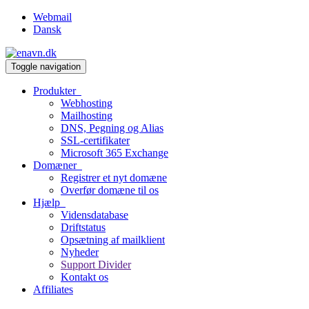
Webmail
Dansk
Toggle navigation
Produkter
Webhosting
Mailhosting
DNS, Pegning og Alias
SSL-certifikater
Microsoft 365 Exchange
Domæner
Registrer et nyt domæne
Overfør domæne til os
Hjælp
Vidensdatabase
Driftstatus
Opsætning af mailklient
Nyheder
Support Divider
Kontakt os
Affiliates