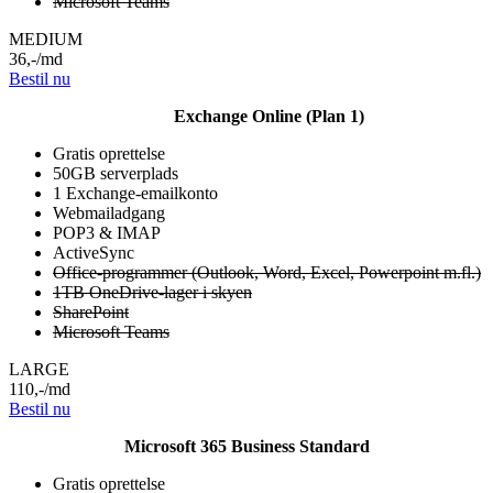
Microsoft Teams
MEDIUM
36
,-
/md
Bestil nu
Exchange Online (Plan 1)
Gratis oprettelse
50GB serverplads
1 Exchange-emailkonto
Webmailadgang
POP3 & IMAP
ActiveSync
Office-programmer (Outlook, Word, Excel, Powerpoint m.fl.)
1TB OneDrive-lager i skyen
SharePoint
Microsoft Teams
LARGE
110
,-
/md
Bestil nu
Microsoft 365 Business Standard
Gratis oprettelse