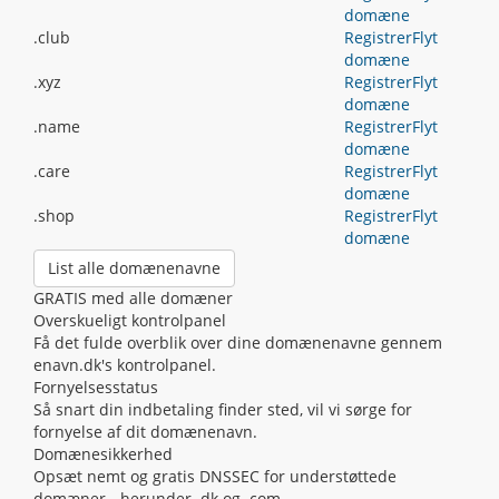
domæne
.club
Registrer
Flyt
domæne
.xyz
Registrer
Flyt
domæne
.name
Registrer
Flyt
domæne
.care
Registrer
Flyt
domæne
.shop
Registrer
Flyt
domæne
List alle domænenavne
GRATIS med alle domæner
Overskueligt kontrolpanel
Få det fulde overblik over dine domænenavne gennem
enavn.dk's kontrolpanel.
Fornyelsesstatus
Så snart din indbetaling finder sted, vil vi sørge for
fornyelse af dit domænenavn.
Domænesikkerhed
Opsæt nemt og gratis DNSSEC for understøttede
domæner - herunder .dk og .com