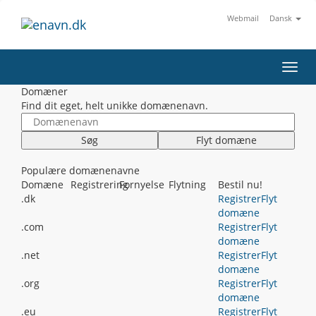
Webmail
Dansk
Toggl
navig
Domæner
Find dit eget, helt unikke domænenavn.
Søg
Flyt domæne
Populære domænenavne
Domæne
Registrering
Fornyelse
Flytning
Bestil nu!
.dk
Registrer
Flyt
domæne
.com
Registrer
Flyt
domæne
.net
Registrer
Flyt
domæne
.org
Registrer
Flyt
domæne
.eu
Registrer
Flyt