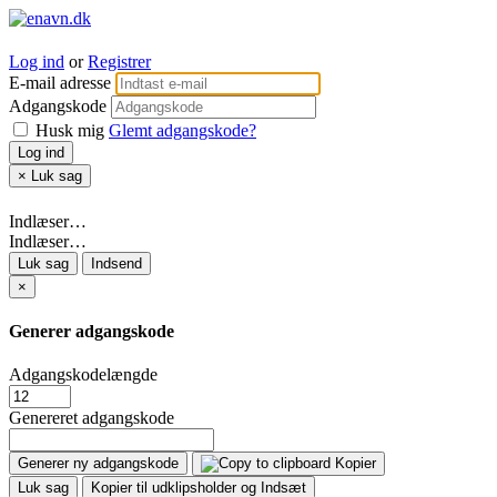
Log ind
or
Registrer
E-mail adresse
Adgangskode
Husk mig
Glemt adgangskode?
Log ind
×
Luk sag
Indlæser…
Indlæser…
Luk sag
Indsend
×
Generer adgangskode
Adgangskodelængde
Genereret adgangskode
Generer ny adgangskode
Kopier
Luk sag
Kopier til udklipsholder og Indsæt